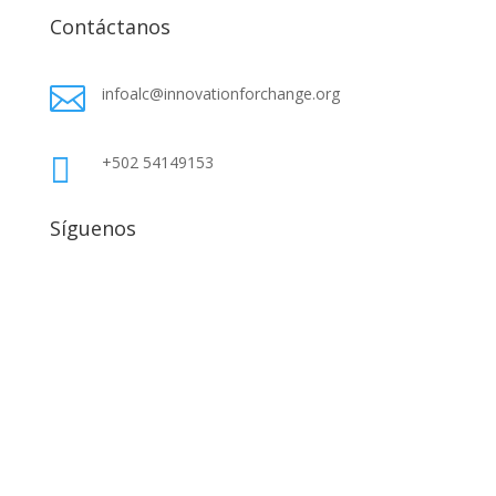
Contáctanos

infoalc@innovationforchange.org

+502 54149153
Síguenos